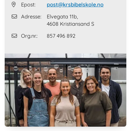
Epost:
post@krsbibelskole.no

Adresse:
Elvegata 11b,

4608 Kristiansand S
Org.nr.:
857 496 892
