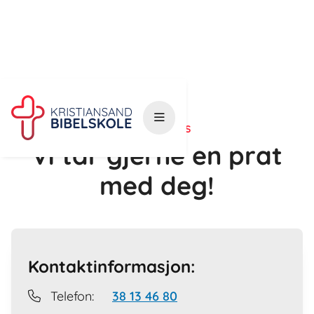

KONTAKT OSS
Vi tar gjerne en prat
med deg!
Kontaktinformasjon:
Telefon:
38 13 46 80
