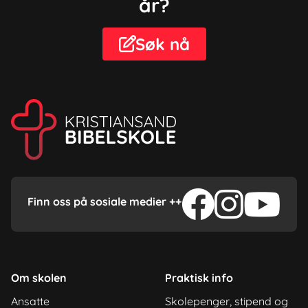
år?
Søk nå




Finn oss på sosiale medier ++
Om skolen
Praktisk info
Ansatte
Skolepenger, stipend og